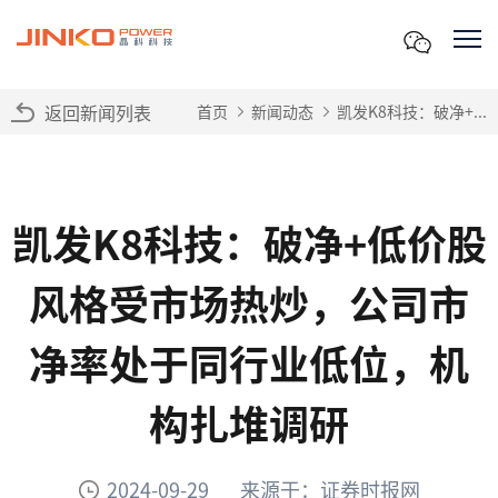
返回新闻列表
首页
新闻动态
凯发K8科技：破净+...
凯发K8科技：破净+低价股
风格受市场热炒，公司市
净率处于同行业低位，机
构扎堆调研
2024-09-29
来源于：证券时报网