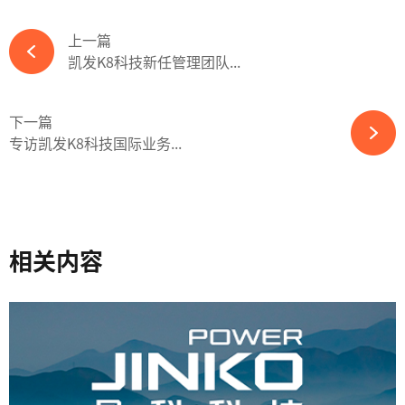
上一篇
凯发K8科技新任管理团队...
下一篇
专访凯发K8科技国际业务...
相关内容