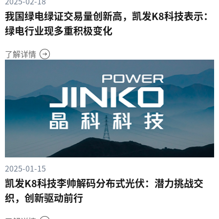
2025-02-18
我国绿电绿证交易量创新高，凯发K8科技表示：
绿电行业现多重积极变化
了解详情
2025-01-15
凯发K8科技李帅解码分布式光伏：潜力挑战交
织，创新驱动前行