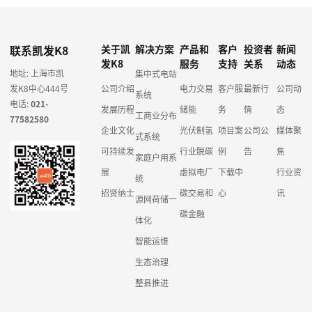
联系凯发K8
关于凯
解决方案
产品和
客户
投资者
新闻
发K8
服务
支持
关系
动态
地址: 上海市凯
集中式电站
发K8中心444号
公司介绍
电力交易
客户服
最新行
公司动
系统
电话:
021-
发展历程
储能
务
情
态
工商业分布
77582580
企业文化
光伏制氢
项目案
公司公
媒体聚
式系统
可持续发
行业脱碳
例
告
焦
家庭户用系
展
虚拟电厂
下载中
行业资
统
招贤纳士
碳交易和
心
讯
源网荷储一
碳金融
体化
智能运维
生态治理
整县推进