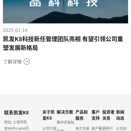
2025-01-14
凯发K8科技新任管理团队亮相 有望引领公司重
塑发展新格局
了解详情
联系凯发K8
关于凯
解决方案
产品和
客户
投资者
新闻
发K8
服务
支持
关系
动态
地址: 上海市凯
集中式电站
发K8中心444号
公司介绍
电力交易
客户服
最新行
公司动
系统