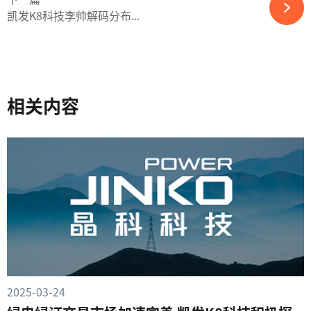
凯发K8科技李帅解码分布...
相关内容
2025-03-24