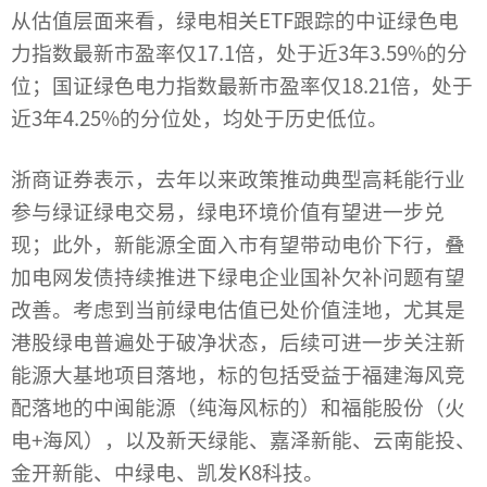
从估值层面来看，绿电相关ETF跟踪的中证绿色电
力指数最新市盈率仅17.1倍，处于近3年3.59%的分
位；国证绿色电力指数最新市盈率仅18.21倍，处于
近3年4.25%的分位处，均处于历史低位。
浙商证券表示，去年以来政策推动典型高耗能行业
参与绿证绿电交易，绿电环境价值有望进一步兑
现；此外，新能源全面入市有望带动电价下行，叠
加电网发债持续推进下绿电企业国补欠补问题有望
改善。考虑到当前绿电估值已处价值洼地，尤其是
港股绿电普遍处于破净状态，后续可进一步关注新
能源大基地项目落地，标的包括受益于福建海风竞
配落地的中闽能源（纯海风标的）和福能股份（火
电+海风），以及新天绿能、嘉泽新能、云南能投、
金开新能、中绿电、凯发K8科技。