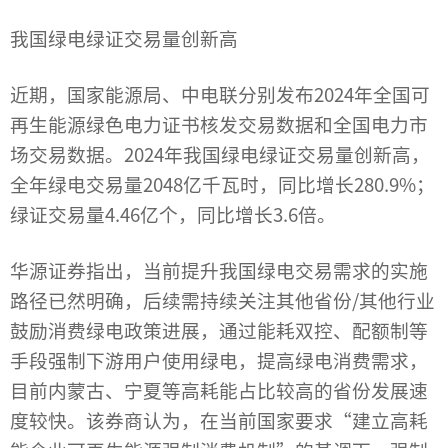
我国绿电绿证交易量创新高
近期，国家能源局、中电联分别发布2024年全国可
再生能源绿色电力证书核发交易数据和全国电力市
场交易数据。2024年我国绿电绿证交易量创新高，
全年绿电交易量2048亿千瓦时，同比增长280.9%；
绿证交易量4.46亿个，同比增长3.6倍。
华源证券指出，当前提升我国绿电交易需求的实施
路径已然明确，后续需持续关注其他省份/其他行业
鼓励消费绿电政策进展，通过能耗双控、配额制等
手段强制下游用户使用绿电，提高绿电消费需求，
目前内蒙古、宁夏等高耗能占比较高的省份发展速
度较快。该券商认为，在当前国家要求“建立高耗