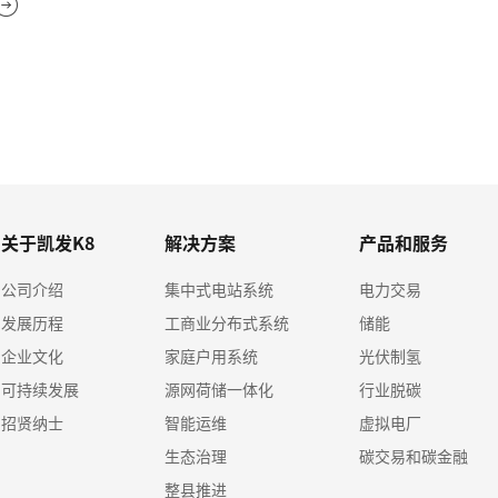
关于凯发K8
解决方案
产品和服务
公司介绍
集中式电站系统
电力交易
发展历程
工商业分布式系统
储能
企业文化
家庭户用系统
光伏制氢
可持续发展
源网荷储一体化
行业脱碳
招贤纳士
智能运维
虚拟电厂
生态治理
碳交易和碳金融
整县推进