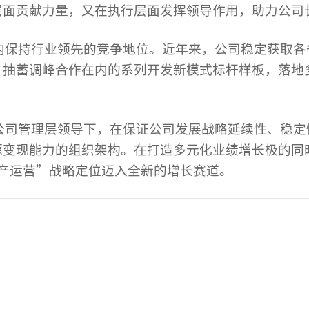
层面贡献力量，又在执行层面发挥领导作用，助力公司
内保持行业领先的竞争地位。近年来，公司稳定获取各
、抽蓄调峰合作在内的系列开发新模式标杆样板，落地
公司管理层领导下，在保证公司发展战略延续性、稳
变现能力的组织架构。在打造多元化业绩增长极的同
产运营”战略定位迈入全新的增长赛道。