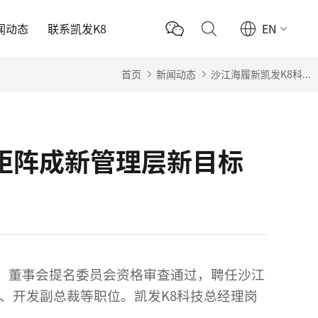
闻动态
联系凯发K8
EN
首页
新闻动态
沙江海履新凯发K8科...
矩阵成新管理层新目标
提名，董事会提名委员会资格审查通过，聘任沙江
、开发副总裁等职位。凯发K8科技总经理岗