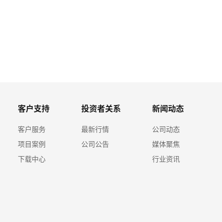
客户支持
投资者关系
新闻动态
客户服务
最新行情
公司动态
项目案例
公司公告
媒体聚焦
下载中心
行业资讯