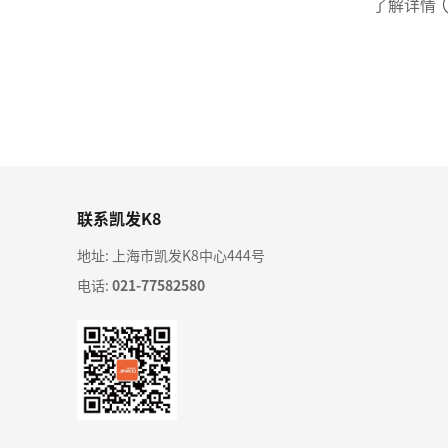
了解详情
联系凯发K8
地址: 上海市凯发K8中心444号
电话:
021-77582580